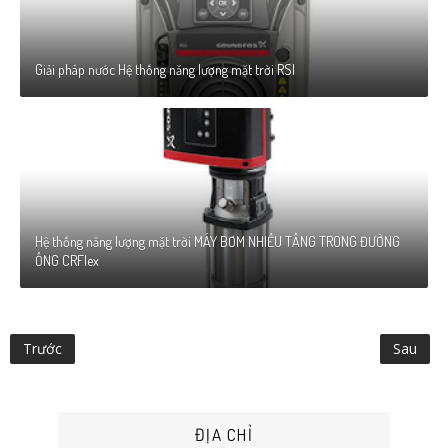
Giải pháp nước Hệ thống năng lượng mặt trời RSI
Hệ thống năng lượng mặt trời MÁY BƠM NHIỀU TẦNG TRONG ĐƯỜNG
ỐNG CRFlex
Trước
Sau
ĐỊA CHỈ