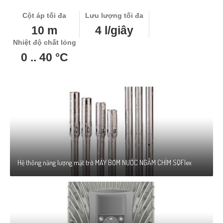
Cột áp tối đa
Lưu lượng tối đa
10 m
4 l/giây
Nhiệt độ chất lỏng
0 .. 40 °C
Hệ thống năng lượng mặt trờ MÁY BƠM NƯỚC NGẦM CHÌM SQFlex